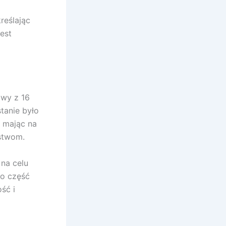
reślając
est
awy z 16
tanie było
, mając na
stwom.
na celu
to część
ość i