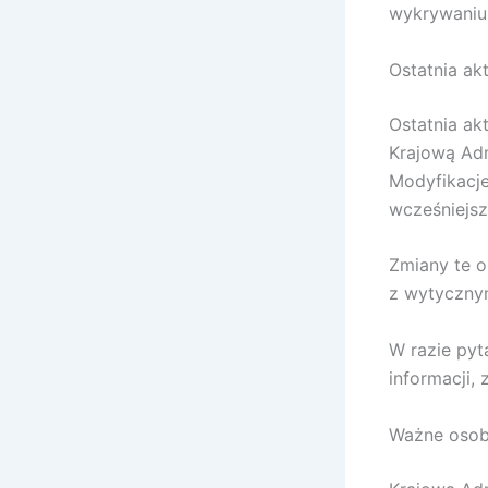
wykrywaniu 
Ostatnia ak
Ostatnia a
Krajową Adm
Modyfikacje
wcześniejsze
Zmiany te o
z wytycznym
W razie py
informacji,
Ważne oso