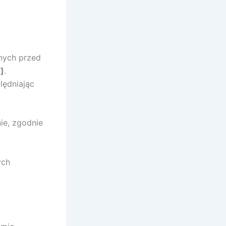
nych przed
]
.
lędniając
ie, zgodnie
ych