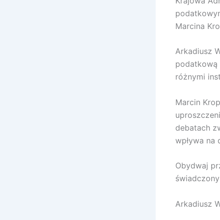
Krajowa Adm
podatkowym,
Marcina Kro
Arkadiusz W
podatkową i
różnymi ins
Marcin Krop
uproszczeni
debatach z
wpływa na d
Obydwaj prz
świadczonyc
Arkadiusz 