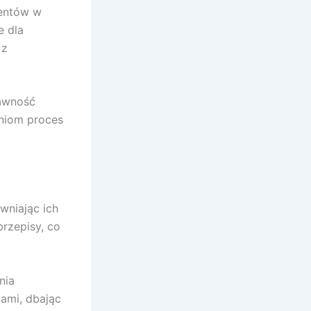
mentów w
e dla
 z
rawność
aniom proces
wniając ich
przepisy, co
nia
tami, dbając