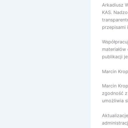
Arkadiusz W
KAS. Nadzor
transparent
przepisami 
Współpracuj
materiałów 
publikacji j
Marcin Krop
Marcin Krop
zgodność z 
umożliwia s
Aktualizac
administrac