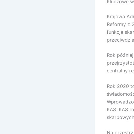
Kluczowe w
Krajowa Adm
Reformy z 2
funkcje ska
przeciwdzia
Rok później
przejrzysto
centralny r
Rok 2020 to
świadomośc
Wprowadzono
KAS. KAS ro
skarbowych
Na przestrz