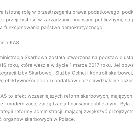
 istotną rolę w przestrzeganiu prawa podatkowego, podk
 i przejrzystość w zarządzaniu finansami publicznymi, co j
la funkcjonowania państwa demokratycznego.
ania KAS
inistracja Skarbowa została utworzona na podstawie ust
016 roku, która weszła w życie 1 marca 2017 roku. Jej pows
tegracji Izby Skarbowej, Służby Celnej i kontroli skarbowej
wę efektywności poboru podatków i przeciwdziałanie oszu
AS to efekt wcześniejszych reform skarbowych, mających 
e i modernizację zarządzania finansami publicznymi. Była 
rategii reformy administracji, mającej zwiększyć przejrzyst
ć organów skarbowych w Polsce.