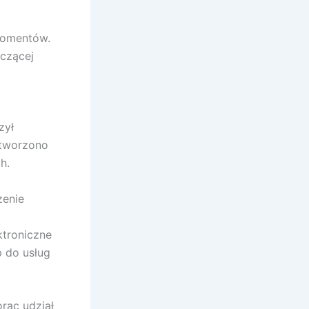
momentów.
ączącej
zył
utworzono
h.
zenie
ktroniczne
p do usług
rąc udział