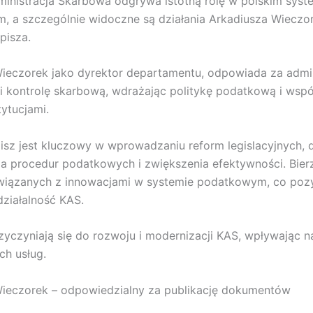
inistracja Skarbowa odgrywa istotną rolę w polskim syst
 a szczególnie widoczne są działania Arkadiusza Wieczor
pisza.
ieczorek jako dyrektor departamentu, odpowiada za admin
 kontrolę skarbową, wdrażając politykę podatkową i wspó
tytucjami.
isz jest kluczowy w wprowadzaniu reform legislacyjnych, 
a procedur podatkowych i zwiększenia efektywności. Bier
wiązanych z innowacjami w systemie podatkowym, co poz
ziałalność KAS.
yczyniają się do rozwoju i modernizacji KAS, wpływając n
h usług.
Wieczorek – odpowiedzialny za publikację dokumentów