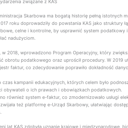
ydarzenia związane z KAS
inistracja Skarbowa ma bogatą historię pełną istotnych 
017 roku doprowadziły do powstania KAS jako struktury ł
rbowe, celne i kontrolne, by usprawnić system podatkowy i
łać nadużyciom.
, w 2018, wprowadzono Program Operacyjny, który zwięks
ść obrotu podatkowego oraz uprościł procedury. W 2019 
ejestr faktur, co zdecydowanie poprawiło dokładność danyc
 czas kampanii edukacyjnych, których celem było podnos
i obywateli o ich prawach i obowiązkach podatkowych.
 również system e-faktur, co zmodernizowało usługi ele
zwijała też platformę e-Urząd Skarbowy, ułatwiając dostę
.
eni lat KAS zdobyła uznanie krajowe i międzynarodowe, bio