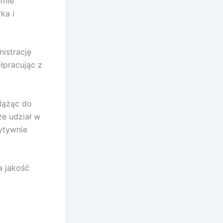
emie
ka i
istrację
łpracując z
dążąc do
ze udział w
ytywnie
a jakość