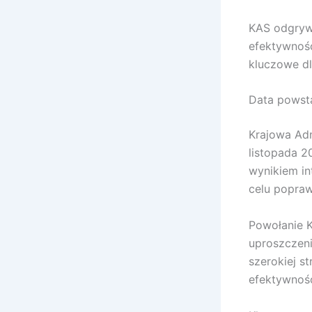
KAS odgrywa
efektywność
kluczowe d
Data powst
Krajowa Adm
listopada 2
wynikiem in
celu popra
Powołanie K
uproszczeni
szerokiej st
efektywnoś