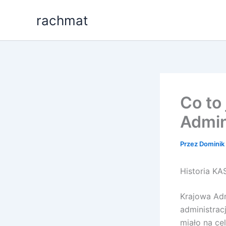
Przejdź
rachmat
do
treści
Co to
Admini
Przez
Dominik 
Historia KA
Krajowa Adm
administrac
miało na ce