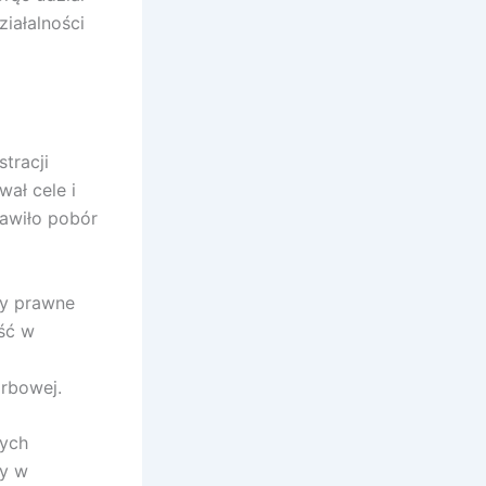
iałalności
tracji
ał cele i
rawiło pobór
my prawne
ość w
arbowej.
wych
y w