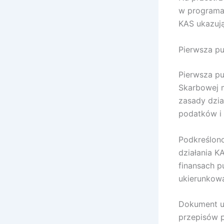
w programa
KAS ukazują
Pierwsza p
Pierwsza pu
Skarbowej m
zasady dzia
podatków i 
Podkreślono
działania K
finansach p
ukierunkowa
Dokument u
przepisów 