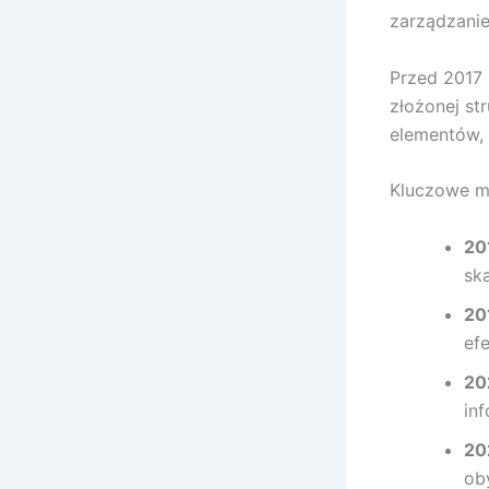
zarządzanie
Przed 2017 
złożonej st
elementów, 
Kluczowe mo
20
sk
20
ef
20
in
20
ob