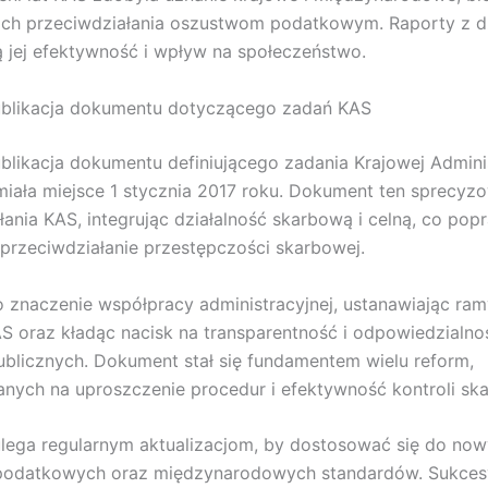
ch przeciwdziałania oszustwom podatkowym. Raporty z dz
 jej efektywność i wpływ na społeczeństwo.
ublikacja dokumentu dotyczącego zadań KAS
blikacja dokumentu definiującego zadania Krajowej Adminis
iała miejsce 1 stycznia 2017 roku. Dokument ten sprecyzow
łania KAS, integrując działalność skarbową i celną, co pop
przeciwdziałanie przestępczości skarbowej.
 znaczenie współpracy administracyjnej, ustanawiając ra
AS oraz kładąc nacisk na transparentność i odpowiedzialn
ublicznych. Dokument stał się fundamentem wielu reform,
nych na uproszczenie procedur i efektywność kontroli sk
lega regularnym aktualizacjom, by dostosować się do no
podatkowych oraz międzynarodowych standardów. Sukces