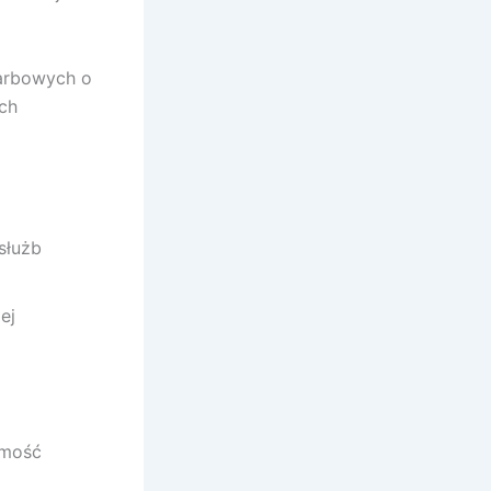
karbowych o
ch
służb
ej
omość