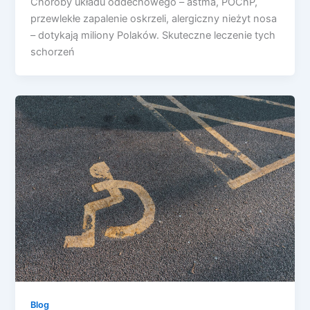
Choroby układu oddechowego – astma, POChP,
przewlekłe zapalenie oskrzeli, alergiczny nieżyt nosa
– dotykają miliony Polaków. Skuteczne leczenie tych
schorzeń
Blog