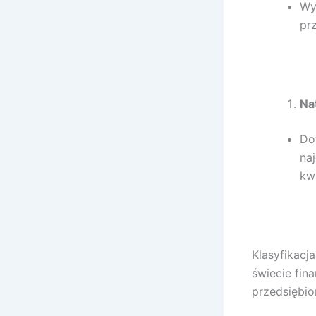
Wy
pr
Na
Do
na
kw
Klasyfikacj
świecie fin
przedsiębio