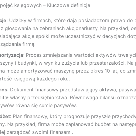
pojęć księgowych – Kluczowe definicje
cje
: Udziały w firmach, które dają posiadaczom prawo do
az głosowania na zebraniach akcjonariuszy. Na przykład, o
siadająca akcje spółki może uczestniczyć w decyzjach do
rządzania firmą.
ortyzacja
: Proces zmniejszania wartości aktywów trwałych
szyny i budynki, w wyniku zużycia lub przestarzałości. Na 
rma może amortyzować maszynę przez okres 10 lat, co zmni
rtość księgową każdego roku.
lans
: Dokument finansowy przedstawiający aktywa, pasywa
pitał własny przedsiębiorstwa. Równowaga bilansu oznacz
tywów równa się sumie pasywów.
dżet
: Plan finansowy, który prognozuje przyszłe przychody
rmy. Na przykład, firma może zaplanować budżet na następ
piej zarządzać swoimi finansami.