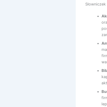
Słowniczek 
Ak
or
po
za
Am
ma
fi
wa
Bi
ka
ak
Bu
fi
le