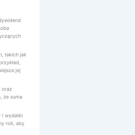
 dywidend
soba
tyczących
, takich jak
przykład,
ejsza jej
 oraz
a, że suma
 i wydatki
ny rok, aby