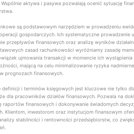
. Wspólnie aktywa i pasywa pozwalają ocenić sytuację fin
rstwa.
hunkowe są podstawowym narzędziem w prowadzeniu ewide
operacji gospodarczych. Ich systematyczne prowadzenie 
ie przepływów finansowych oraz analizę wyników działalno
tawowych zasad rachunkowości wyróżniamy zasadę memor
wiązek ujmowania transakcji w momencie ich wystąpienia
ożności, mającą na celu minimalizowanie ryzyka nadmiern
w prognozach finansowych.
definicji i terminów księgowych jest kluczowe nie tylko dla
akże dla pracowników działów finansowych. Pozwala na dok
ję raportów finansowych i dokonywanie świadomych decyzj
. Klientom, inwestorom oraz instytucjom finansowym oferu
nalizy stabilności i rentowności przedsiębiorstw, co zwięk
ań.