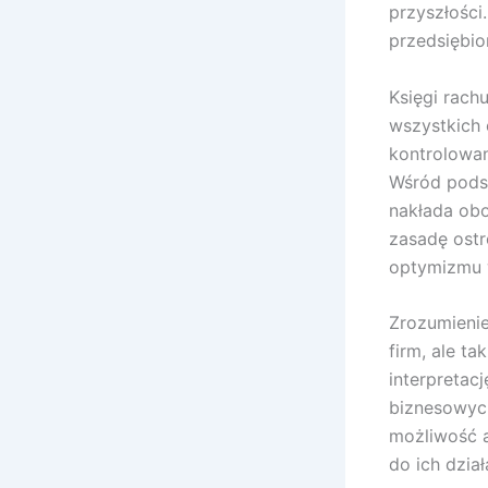
przyszłości
przedsiębio
Księgi rac
wszystkich 
kontrolowan
Wśród pods
nakłada obo
zasadę ostr
optymizmu 
Zrozumienie 
firm, ale t
interpretac
biznesowych
możliwość a
do ich dział