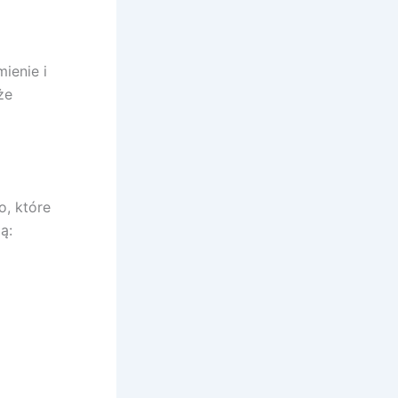
mienie i
że
, które
ą: