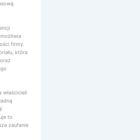
ansową
ncji
umożliwia
ści firmy.
iału, która
 oraz
ego
 właścicieli
ładną
i
je to
sza zaufanie