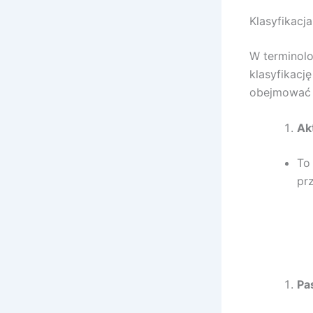
Klasyfikacj
W terminolog
klasyfikacj
obejmować 
Ak
To
pr
Pa