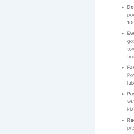
Do
po
10
Ew
go
to
fin
Fa
Po
lu
Pa
wł
kl
Ra
pr