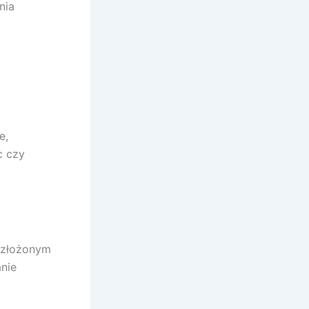
nia
e,
c czy
w złożonym
anie