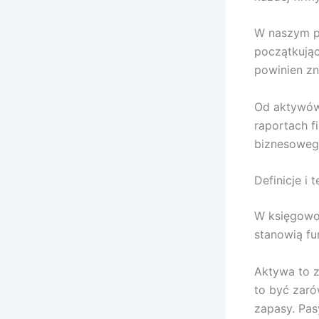
W naszym pr
początkując
powinien zn
Od aktywów 
raportach f
biznesoweg
Definicje i
W księgowoś
stanowią fu
Aktywa to z
to być zaró
zapasy. Pas