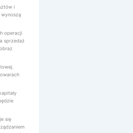
sztów i
y wynoszą
h operacji
a sprzedaż
 obraz
lowej.
towarach
apitały
będzie
e się
rządzaniem