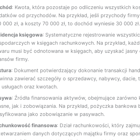
chód
: Kwota, która pozostaje po odliczeniu wszystkich ko
datków od przychodów. Na przykład, jeśli przychody firm
0 000 zł, a koszty 70 000 zł, to dochód wyniesie 30 000 zł.
idencja księgowa
: Systematyczne rejestrowanie wszystkic
spodarczych w księgach rachunkowych. Na przykład, każd
waru musi być odnotowana w księgach, aby uzyskać jasny
ansów firmy.
ktura
: Dokument potwierdzający dokonanie transakcji hand
winna zawierać szczegóły o sprzedawcy, nabywcy, dacie, 
b usługach oraz kwotach.
sywa
: Źródła finansowania aktywów, obejmujące zarówno k
asne, jak i zobowiązania. Na przykład, pożyczka bankowa 
asyfikowana jako zobowiązanie w pasywach.
chunkowość finansowa
: Dział rachunkowości, który zajmuj
zetwarzaniem danych dotyczących majątku firmy oraz spo