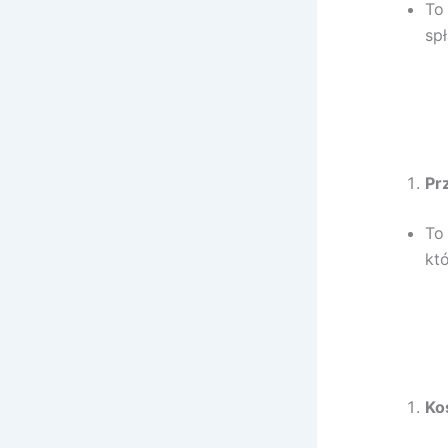
To
sp
Pr
To
kt
Ko