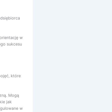
dsiębiorca
orientację w
ego sukcesu
ojęć, które
czną. Mogą
kie jak
regulowane w