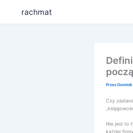
Przejdź
rachmat
do
treści
Defin
począ
Przez
Dominik 
Czy zastana
„księgowoś
Nie jest to 
każdej firmy