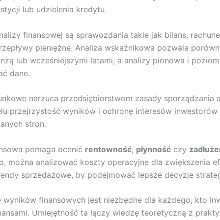
tycji lub udzielenia kredytu.
alizy finansowej są sprawozdania takie jak bilans, rachun
przepływy pieniężne. Analiza wskaźnikowa pozwala porów
anżą lub wcześniejszymi latami, a analizy pionowa i pozi
ać dane.
unkowe narzuca przedsiębiorstwom zasady sporządzania 
lu przejrzystość wyników i ochronę interesów inwestorów 
anych stron.
nansowa pomaga ocenić
rentowność
,
płynność
czy
zadłuże
, można analizować koszty operacyjne dla zwiększenia e
rendy sprzedażowe, by podejmować lepsze decyzje strateg
 wyników finansowych jest niezbędne dla każdego, kto inw
nansami. Umiejętność ta łączy wiedzę teoretyczną z prakty