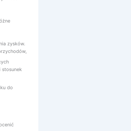
różne
nia zysków.
 przychodów,
cych
i stosunek
nku do
ocenić