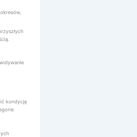
 okresów,
przyszłych
cią.
ewidywanie
ić kondycję
egorie:
cych