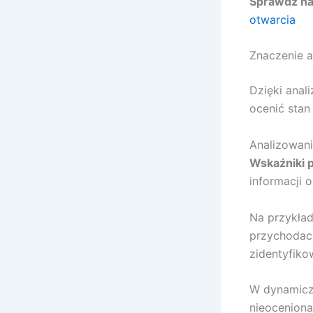
Sprawdź nas
otwarcia
Znaczenie 
Dzięki anal
ocenić stan
Analizowani
Wskaźniki 
informacji 
Na przykład
przychodac
zidentyfiko
W dynamicz
nieoceniona