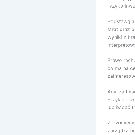
ryzyko inwes
Podstawą an
strat oraz 
wyniki z br
interpretow
Prawo rach
co ma na ce
zainteresow
Analiza fi
Przykładowo
lub badać t
Zrozumienie
zarządza fi