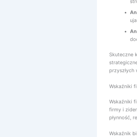
st
An
uja
An
do
Skuteczne k
strategiczn
przyszłych 
Wskaźniki f
Wskaźniki f
firmy i zid
płynność, r
Wskaźnik bi