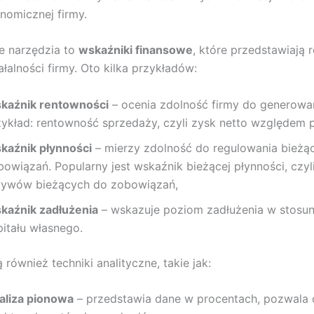
onomicznej firmy.
 narzędzia to
wskaźniki finansowe
, które przedstawiają 
ałalności firmy. Oto kilka przykładów:
kaźnik rentowności
– ocenia zdolność firmy do generowa
zykład: rentowność sprzedaży, czyli zysk netto względem
kaźnik płynności
– mierzy zdolność do regulowania bieżą
bowiązań. Popularny jest wskaźnik bieżącej płynności, czyl
tywów bieżących do zobowiązań,
kaźnik zadłużenia
– wskazuje poziom zadłużenia w stosu
pitału własnego.
również techniki analityczne, takie jak:
aliza pionowa
– przedstawia dane w procentach, pozwala 