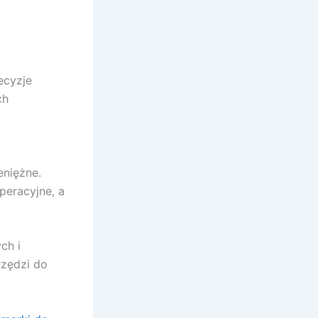
ecyzje
ch
eniężne.
peracyjne, a
ch i
rzędzi do