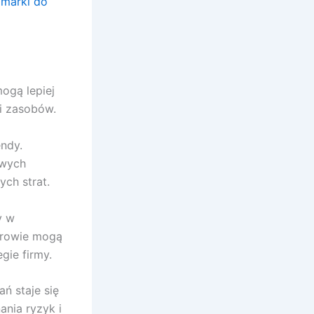
 marki do
ogą lepiej
ji zasobów.
ndy.
owych
ych strat.
y w
erowie mogą
gie firmy.
ń staje się
nia ryzyk i