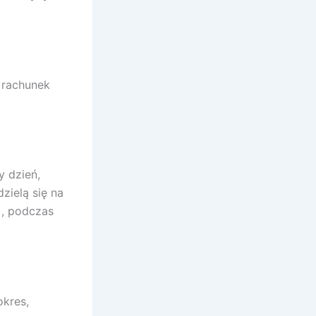
 rachunek
y dzień,
zielą się na
), podczas
okres,