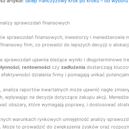
z artykuł:
Sklep franczyzowy krok po kroku – od wyboru
analizy sprawozdań finansowych
izie sprawozdań finansowych, inwestorzy i menedżerowie m
 finansowy firm, co prowadzi do lepszych decyzji o alokac
e sprawozdań ujawnia bieżące wyniki i długoterminowe tre
płynności
,
rentowności
czy
zadłużenia
dostarczają klucz
o efektywności działania firmy i pomagają unikać potencjaln
, analiza raportów kwartalnych może ujawnić nagłe zmian
h, wpływając na decyzje dotyczące zakupu akcji. Menedż
wać obszary, które wymagają poprawy, i dostosować strate
nych warunkach rynkowych umiejętność analizy sprawozda
. Może to prowadzić do zwiększenia zysków oraz rozpozna