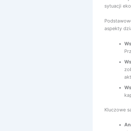
sytuacji ek
Podstawowe
aspekty dzi
Ws
Pr
Ws
zo
ak
Ws
ka
Kluczowe są 
An