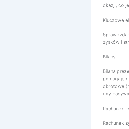
okazji, co 
Kluczowe e
Sprawozdani
zysków i st
Bilans
Bilans prez
pomagając o
obrotowe (n
gdy pasywa
Rachunek zy
Rachunek zy