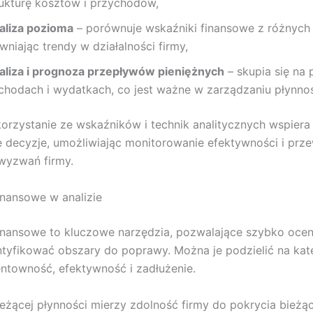
rukturę kosztów i przychodów,
aliza pozioma
– porównuje wskaźniki finansowe z różnych
wniając trendy w działalności firmy,
aliza i prognoza przepływów pieniężnych
– skupia się na 
chodach i wydatkach, co jest ważne w zarządzaniu płynnoś
orzystanie ze wskaźników i technik analitycznych wspiera
e decyzje, umożliwiając monitorowanie efektywności i prz
wyzwań firmy.
inansowe w analizie
inansowe to kluczowe narzędzia, pozwalające szybko ocen
entyfikować obszary do poprawy. Można je podzielić na kat
entowność, efektywność i zadłużenie.
eżącej płynności mierzy zdolność firmy do pokrycia bieżą