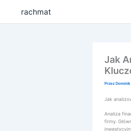
Przejdź
rachmat
do
treści
Jak A
Klucz
Przez
Dominik 
Jak analizo
Analiza fin
firmy. Głów
inwestycyjn