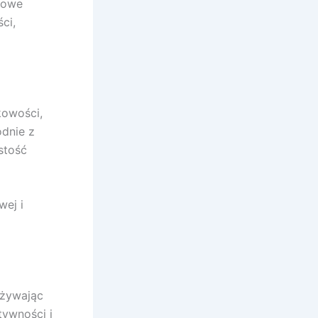
czowe
ci,
kowości,
odnie z
stość
wej i
używając
ywności i