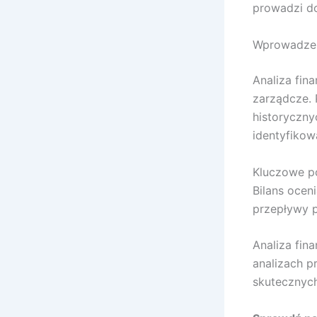
prowadzi do
Wprowadzeni
Analiza fin
zarządcze.
historyczny
identyfikow
Kluczowe po
Bilans ocen
przepływy p
Analiza fin
analizach pr
skutecznych