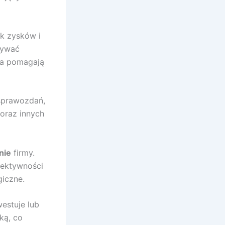
ek zysków i
nywać
oma pomagają
sprawozdań,
oraz innych
nie
firmy.
fektywności
iczne.
estuje lub
ką, co