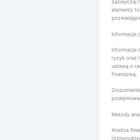
zazwyczaj r
elementy t
pozwalające
Informacje
Informacje 
ryzyk oraz 
ustawą o ra
finansową.
Zrozumienie
podejmowan
Metody anal
Analiza fin
różnorodny