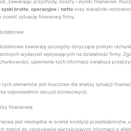
ok, zawierając przychody, koszty i wyniki finansowe. Klu
o
zyski brutto
,
operacyjne
i
netto
oraz wskaźniki rentownoś
 ocenić sytuację finansową firmy.
 dodatkowe
dodatkowe zawierają szczegóły dotyczące polityki rachun
istotnych wydarzeń wpływających na działalność firmy. Zg
chunkowości, ujawnienie tych informacji zwiększa przejrzy
 tych elementów jest kluczowe dla analizy sytuacji finanso
ia odpowiednich decyzji biznesowych.
izy finansowej
ansowa jest niezbędna w ocenie kondycji przedsiębiorstw, 
ch metod do zdobywania wartościowych informacji o efekt