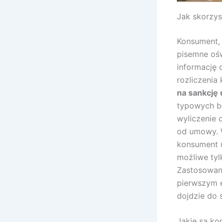
Jak skorzys
Konsument, 
pisemne ośw
informację 
rozliczenia
na sankcję
typowych bł
wyliczenie 
od umowy. 
konsument u
możliwe tyl
Zastosowan
pierwszym et
dojdzie do 
Jakie są k