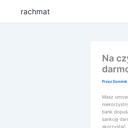
Przejdź
rachmat
do
treści
Na cz
darmo
Przez
Dominik 
Masz umowę 
niekorzystn
bank dopuśc
sankcję dar
skorzystać.