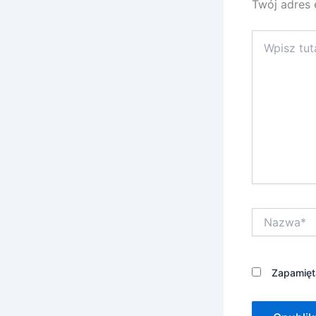
Twój adres 
Wpisz
tutaj..
Nazwa*
Zapamięta