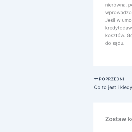
nierówna, p
wprowadzon
Jeśli w umo
kredytodawc
kosztów. Gd
do sądu.
POPRZEDNI
Zostaw k