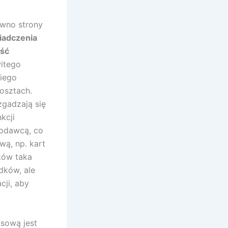
wno strony
iadczenia
ość
witego
kiego
kosztach.
zgadzają się
kcji
todawcą, co
ą, np. kart
ków taka
dków, ale
ji, aby
nsową jest