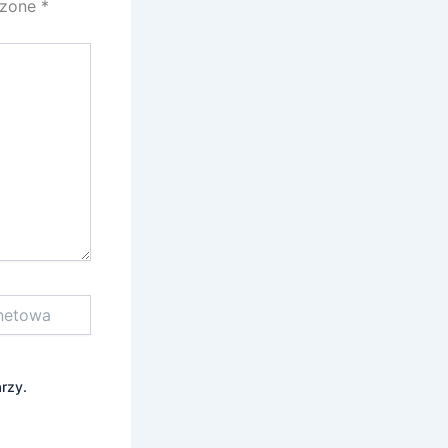
czone
*
rzy.