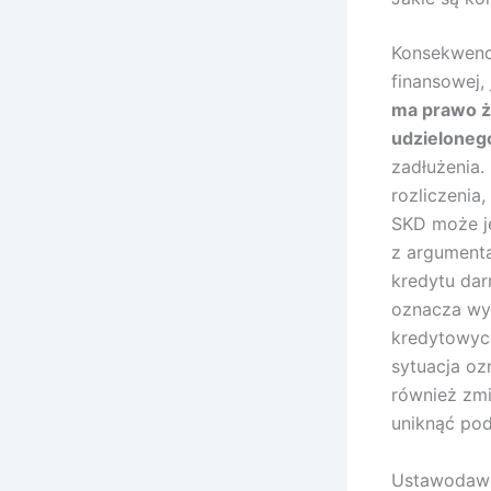
Konsekwenc
finansowej, 
ma prawo ż
udzielonego
zadłużenia.
rozliczenia
SKD może je
z argumenta
kredytu da
oznacza wy
kredytowyc
sytuacja oz
również zmi
uniknąć pod
Ustawodawca