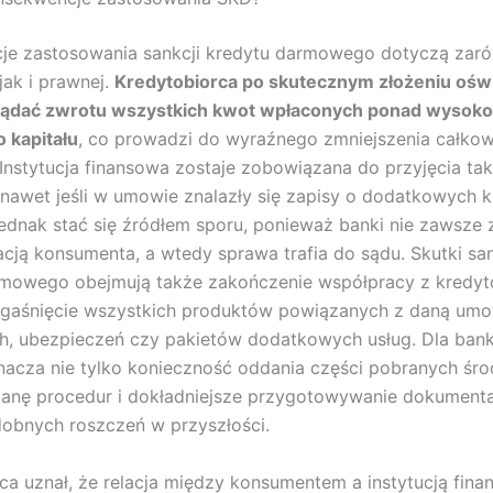
je zastosowania sankcji kredytu darmowego dotyczą zaró
jak i prawnej.
Kredytobiorca po skutecznym złożeniu ośw
ądać zwrotu wszystkich kwot wpłaconych ponad wysok
 kapitału
, co prowadzi do wyraźnego zmniejszenia całko
 Instytucja finansowa zostaje zobowiązana do przyjęcia ta
, nawet jeśli w umowie znalazły się zapisy o dodatkowych 
dnak stać się źródłem sporu, ponieważ banki nie zawsze 
cją konsumenta, a wtedy sprawa trafia do sądu. Skutki san
rmowego obejmują także zakończenie współpracy z kredy
gaśnięcie wszystkich produktów powiązanych z daną umow
h, ubezpieczeń czy pakietów dodatkowych usług. Dla ban
nacza nie tylko konieczność oddania części pobranych śro
anę procedur i dokładniejsze przygotowywanie dokumentac
obnych roszczeń w przyszłości.
 uznał, że relacja między konsumentem a instytucją fina