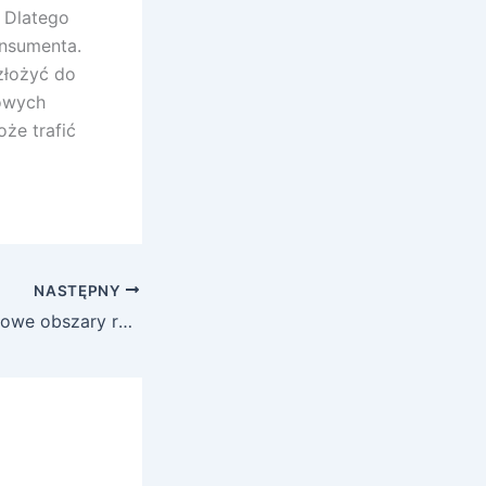
 Dlatego
nsumenta.
złożyć do
kowych
że trafić
NASTĘPNY
Radca prawny – nowe obszary ryzyka zawodowego