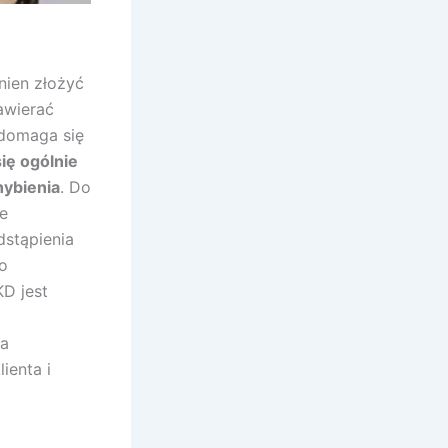
nien złożyć
awierać
 domaga się
ię ogólnie
hybienia
. Do
e
dstąpienia
o
D jest
na
ienta i