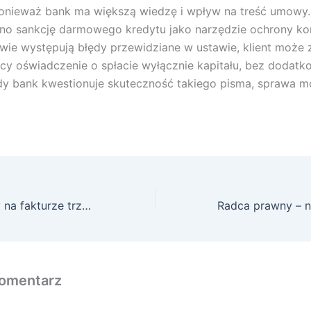
onieważ bank ma większą wiedzę i wpływ na treść umowy.
o sankcję darmowego kredytu jako narzędzie ochrony ko
wie występują błędy przewidziane w ustawie, klient może 
y oświadczenie o spłacie wyłącznie kapitału, bez dodat
y bank kwestionuje skuteczność takiego pisma, sprawa mo
Co to jest i kiedy na fakturze trzeba umieszczać kod GTU?
omentarz