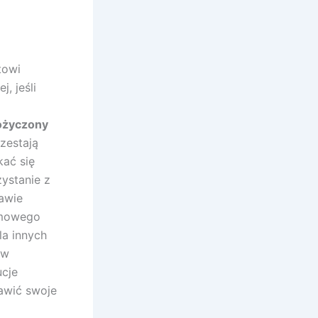
towi
, jeśli
pożyczony
zestają
kać się
ystanie z
rawie
rmowego
la innych
aw
ucje
awić swoje