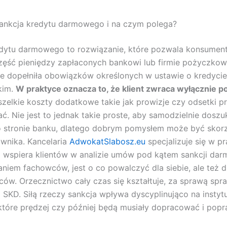
sankcja kredytu darmowego i na czym polega?
edytu darmowego to rozwiązanie, które pozwala konsumen
ęść pieniędzy zapłaconych bankowi lub firmie pożyczkowej
nie dopełniła obowiązków określonych w ustawie o kredycie
kim.
W praktyce oznacza to, że klient zwraca wyłącznie 
szelkie koszty dodatkowe takie jak prowizje czy odsetki pr
. Nie jest to jednak takie proste, aby samodzielnie doszu
 stronie banku, dlatego dobrym pomysłem może być skorz
wnika. Kancelaria
AdwokatSlabosz.eu
specjalizuje się w p
 wspiera klientów w analizie umów pod kątem sankcji da
aniem fachowców, jest o co powalczyć dla siebie, ale też d
ców. Orzecznictwo cały czas się kształtuje, za sprawą spr
SKD. Siłą rzeczy sankcja wpływa dyscyplinująco na instyt
które prędzej czy później będą musiały dopracować i popr