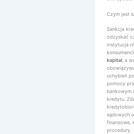
Czym jest 
Sankcja kr
odzyskać cz
instytucja 
konsumenc
kapitał
, a w
obowiązywać
uchybień po
pomocy pra
bankowym i
kredytu. Zd
kredytobior
sądowych o 
finansowe, 
procedury.