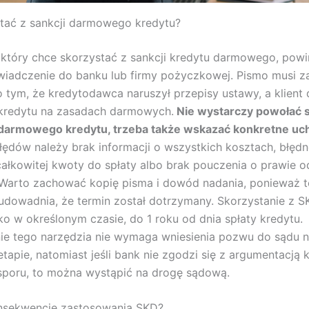
tać z sankcji darmowego kredytu?
który chce skorzystać z sankcji kredytu darmowego, powi
iadczenie do banku lub firmy pożyczkowej. Pismo musi z
o tym, że kredytodawca naruszył przepisy ustawy, a klient
 kredytu na zasadach darmowych.
Nie wystarczy powołać s
 darmowego kredytu, trzeba także wskazać konkretne uc
ędów należy brak informacji o wszystkich kosztach, błędn
całkowitej kwoty do spłaty albo brak pouczenia o prawie o
Warto zachować kopię pisma i dowód nadania, ponieważ t
dowadnia, że termin został dotrzymany. Skorzystanie z SK
ko w określonym czasie, do 1 roku od dnia spłaty kredytu.
ie tego narzędzia nie wymaga wniesienia pozwu do sądu 
apie, natomiast jeśli bank nie zgodzi się z argumentacją kl
sporu, to można wystąpić na drogę sądową.
onsekwencje zastosowania SKD?