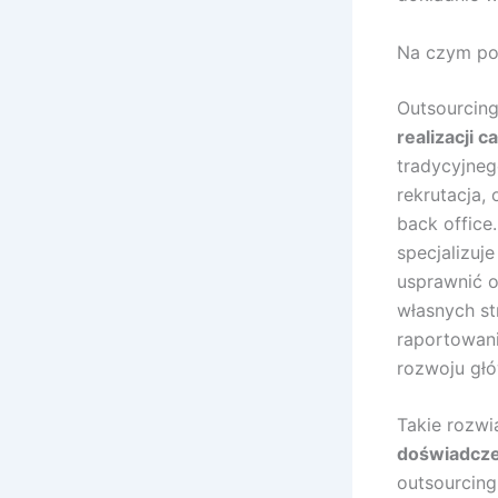
Na czym po
Outsourcin
realizacji 
tradycyjneg
rekrutacja,
back office
specjalizuj
usprawnić 
własnych st
raportowani
rozwoju głó
Takie rozw
doświadcze
outsourcing