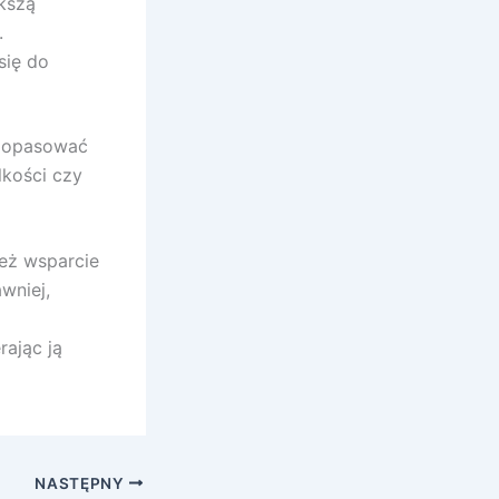
kszą
.
się do
 dopasować
lkości czy
też wsparcie
wniej,
rając ją
NASTĘPNY