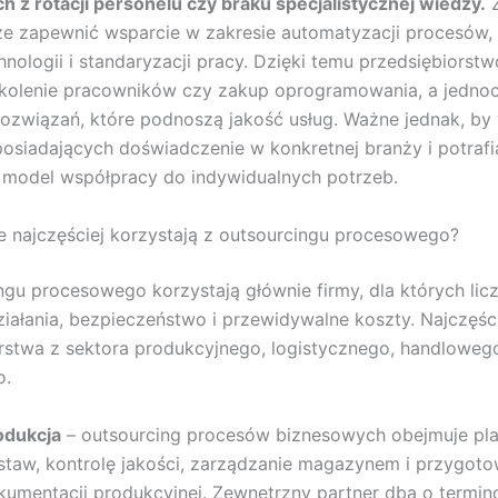
h z rotacji personelu czy braku specjalistycznej wiedzy.
Z
e zapewnić wsparcie w zakresie automatyzacji procesów,
nologii i standaryzacji pracy. Dzięki temu przedsiębiorstwo
zkolenie pracowników czy zakup oprogramowania, a jedno
rozwiązań, które podnoszą jakość usług. Ważne jednak, by
osiadających doświadczenie w konkretnej branży i potraf
model współpracy do indywidualnych potrzeb.
e najczęściej korzystają z outsourcingu procesowego?
ngu procesowego korzystają głównie firmy, dla których licz
iałania, bezpieczeństwo i przewidywalne koszty. Najczęści
rstwa z sektora produkcyjnego, logistycznego, handlowego
o.
odukcja
– outsourcing procesów biznesowych obejmuje pl
staw, kontrolę jakości, zarządzanie magazynem i przygoto
kumentacji produkcyjnej. Zewnętrzny partner dba o termi