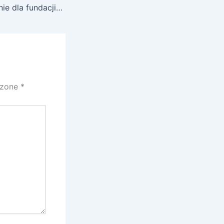
Księgowa w Lublinie dla fundacji i stowarzyszeń — na co zwrócić uwagę
czone
*