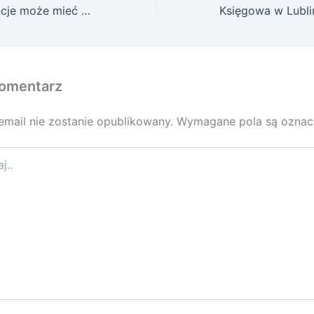
Jakie konsekwencje może mieć złożenie oświadczenia o SKD?
omentarz
email nie zostanie opublikowany.
Wymagane pola są ozna