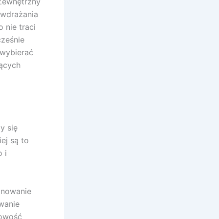
ewnętrzny
 wdrażania
 nie traci
cześnie
 wybierać
iących
y się
ej są to
 i
anowanie
wanie
nowość