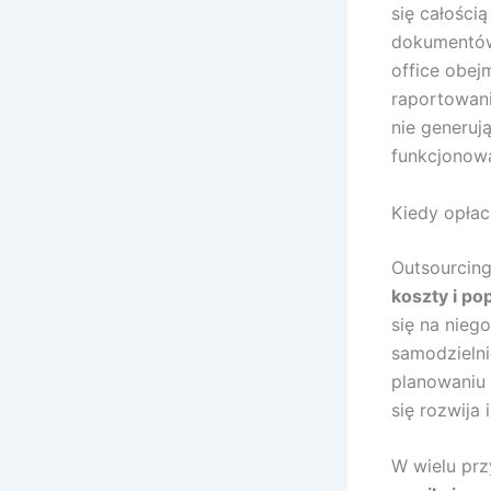
się całości
dokumentów 
office obej
raportowani
nie generuj
funkcjonowa
Kiedy opłac
Outsourcing
koszty i po
się na nieg
samodzielni
planowaniu 
się rozwija 
W wielu pr