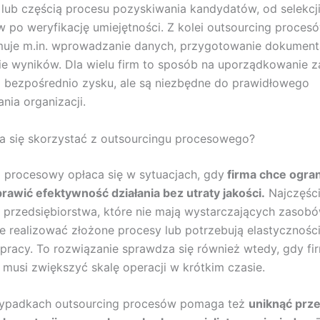
ą lub częścią procesu pozyskiwania kandydatów, od selekcj
po weryfikację umiejętności. Z kolei outsourcing proces
muje m.in. wprowadzanie danych, przygotowanie dokumenta
e wyników. Dla wielu firm to sposób na uporządkowanie z
ą bezpośrednio zysku, ale są niezbędne do prawidłowego
nia organizacji.
a się skorzystać z outsourcingu procesowego?
 procesowy opłaca się w sytuacjach, gdy
firma chce ogra
prawić efektywność działania bez utraty jakości.
Najczęści
o przedsiębiorstwa, które nie mają wystarczających zasobó
e realizować złożone procesy lub potrzebują elastycznośc
pracy. To rozwiązanie sprawdza się również wtedy, gdy f
i musi zwiększyć skalę operacji w krótkim czasie.
zypadkach outsourcing procesów pomaga też
uniknąć prz