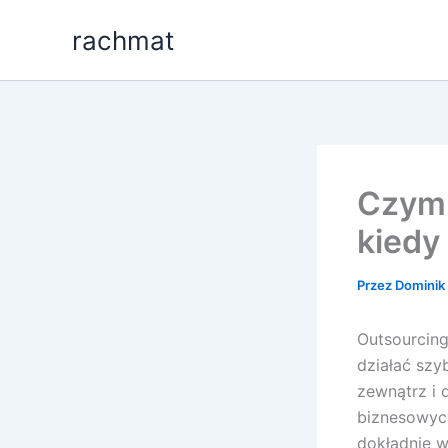
Przejdź
rachmat
do
treści
Czym 
kiedy
Przez
Dominik 
Outsourcing
działać szy
zewnątrz i 
biznesowych
dokładnie 