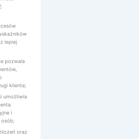
ć
rocesów
 wskaźników
 lepiej
ce pozwala
mentów,
o
gi klienta;
i umożliwia
enta.
jne i
 osób;
zliczeń oraz