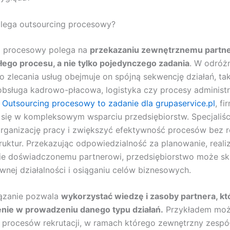
lega outsourcing procesowy?
g procesowy polega na
przekazaniu zewnętrznemu partn
całego procesu, a nie tylko pojedynczego zadania
. W odróż
o zlecania usług obejmuje on spójną sekwencję działań, tak
 obsługa kadrowo-płacowa, logistyka czy procesy administ
.
Outsourcing procesowy to zadanie dla grupaservice.pl
, fi
e się w kompleksowym wsparciu przedsiębiorstw. Specjaliś
organizację pracy i zwiększyć efektywność procesów bez
ruktur. Przekazując odpowiedzialność za planowanie, realiz
e doświadczonemu partnerowi, przedsiębiorstwo może sku
wnej działalności i osiąganiu celów biznesowych.
iązanie pozwala
wykorzystać wiedzę i zasoby partnera, kt
nie w prowadzeniu danego typu działań.
Przykładem moż
 procesów rekrutacji, w ramach którego zewnętrzny zespó