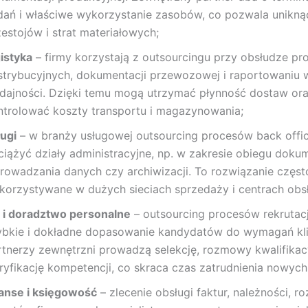
dań i właściwe wykorzystanie zasobów, co pozwala unikną
zestojów i strat materiałowych;
gistyka
– firmy korzystają z outsourcingu przy obsłudze p
strybucyjnych, dokumentacji przewozowej i raportowaniu
dajności. Dzięki temu mogą utrzymać płynność dostaw oraz
ntrolować koszty transportu i magazynowania;
ługi
– w branży usługowej outsourcing procesów back offi
ciążyć działy administracyjne, np. w zakresie obiegu doku
rowadzania danych czy archiwizacji. To rozwiązanie częst
korzystywane w dużych sieciach sprzedaży i centrach obsłu
 i doradztwo personalne
– outsourcing procesów rekrutacj
ybkie i dokładne dopasowanie kandydatów do wymagań kli
rtnerzy zewnętrzni prowadzą selekcję, rozmowy kwalifikacy
ryfikację kompetencji, co skraca czas zatrudnienia nowych
nanse i księgowość
– zlecenie obsługi faktur, należności, ro