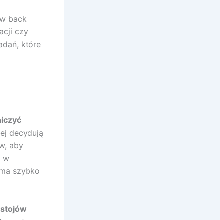
i
ów back
cji czy
adań, które
niczyć
ej decydują
w, aby
i w
irma szybko
estojów