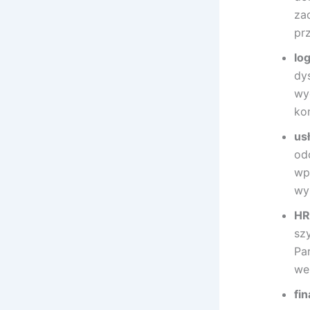
za
pr
lo
dy
wy
ko
us
od
wp
wy
HR
sz
Pa
we
fi