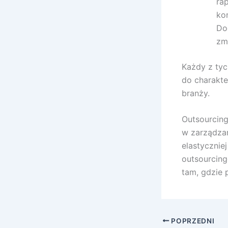
ra
ko
Do
zm
Każdy z ty
do charakter
branży.
Outsourcing
w zarządzan
elastycznie
outsourcing
tam, gdzie 
POPRZEDNI