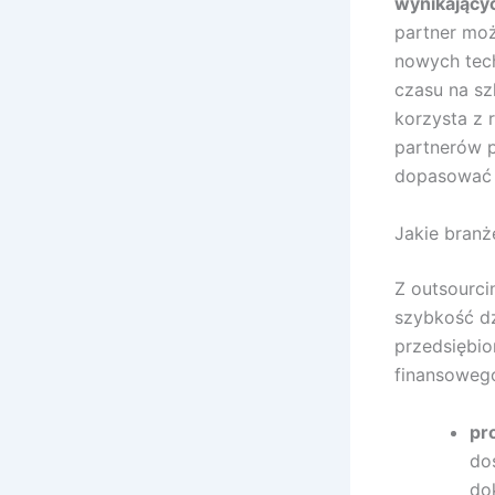
wynikającyc
partner moż
nowych tech
czasu na s
korzysta z 
partnerów p
dopasować 
Jakie branż
Z outsourci
szybkość dz
przedsiębio
finansoweg
pr
do
do