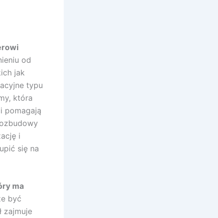
erowi
nieniu od
ich jak
racyjne typu
rmy, która
ci pomagają
 rozbudowy
ację i
pić się na
óry ma
e być
ł zajmuje