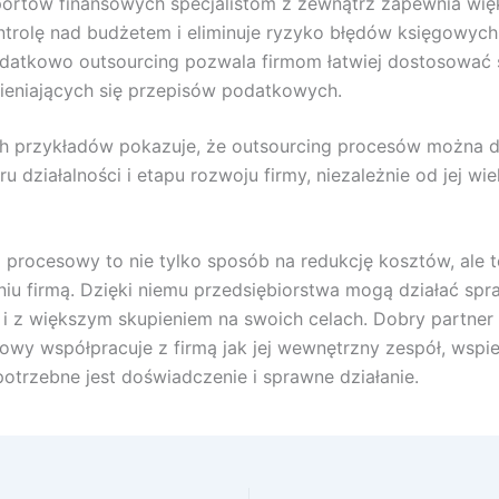
portów finansowych specjalistom z zewnątrz zapewnia wię
ntrolę nad budżetem i eliminuje ryzyko błędów księgowych
datkowo outsourcing pozwala firmom łatwiej dostosować 
ieniających się przepisów podatkowych.
ch przykładów pokazuje, że outsourcing procesów można
u działalności i etapu rozwoju firmy, niezależnie od jej wie
 procesowy to nie tylko sposób na redukcję kosztów, ale 
iu firmą. Dzięki niemu przedsiębiorstwa mogą działać spra
j i z większym skupieniem na swoich celach. Dobry partner
owy współpracuje z firmą jak jej wewnętrzny zespół, wspie
potrzebne jest doświadczenie i sprawne działanie.